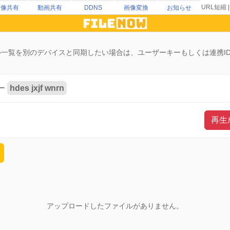
URL短縮
画像共有
動画共有
DDNS
画像変換
お知らせ
一覧を別のデバイスと同期したい場合は、ユーザーキーもしくは連携I
ー
hdes
jxjf
wnrn
再生
アップロードしたファイルがありません。