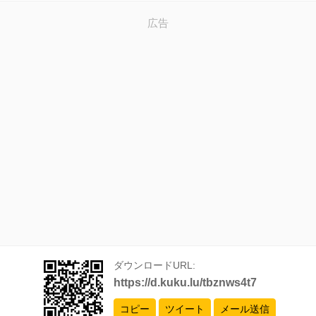
広告
ダウンロードURL:
https://d.kuku.lu/tbznws4t7
コピー
ツイート
メール送信