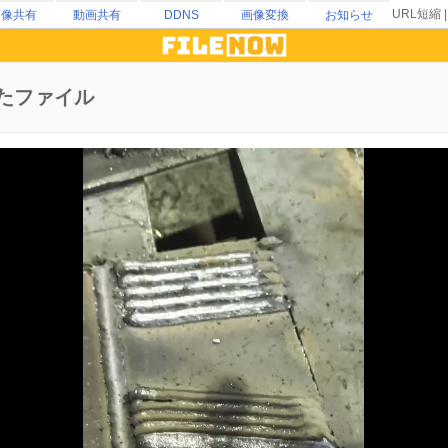
URL短縮
画像共有
動画共有
DDNS
画像変換
お知らせ
たファイル