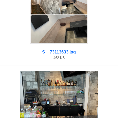
S__73113633.jpg
462 KB