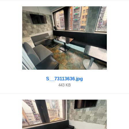
S__73113636.jpg
443 KB