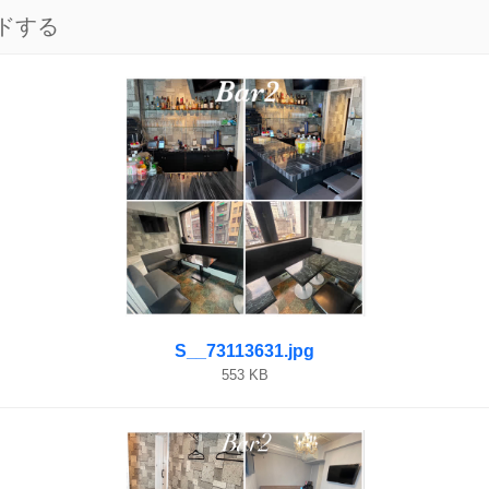
ドする
S__73113631.jpg
553 KB